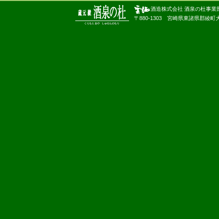
酒造株式会社 酒泉の杜事業
〒880-1303 宮崎県東諸県郡綾町大字南俣180