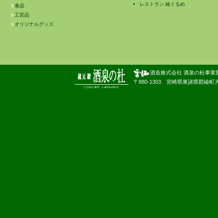
レストラン 綾ぐるめ
食品
工芸品
オリジナルグッズ
酒造株式会社 酒泉の杜事業
〒880-1303 宮崎県東諸県郡綾町大字南俣180