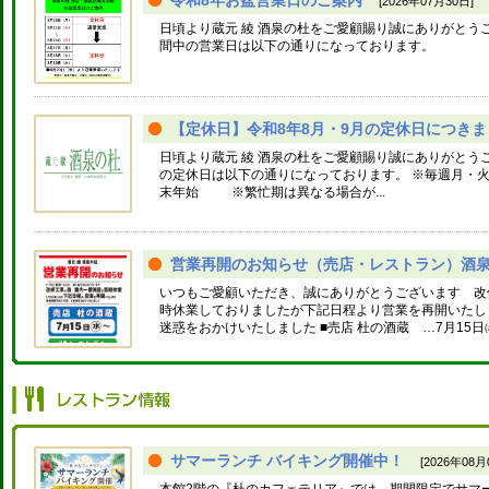
令和8年お盆営業日のご案内
[2026年07月30日]
日頃より蔵元 綾 酒泉の杜をご愛顧賜り誠にありがとう
間中の営業日は以下の通りになっております。
【定休日】令和8年8月・9月の定休日につき
日頃より蔵元 綾 酒泉の杜をご愛顧賜り誠にありがとうご
の定休日は以下の通りになっております。 ※毎週月・火
末年始 ※繁忙期は異なる場合が...
営業再開のお知らせ（売店・レストラン）酒泉の
いつもご愛顧いただき、誠にありがとうございます 改
時休業しておりましたが下記日程より営業を再開いたし
迷惑をおかけいたしました ■売店 杜の酒蔵 …7月15日㈬.
サマーランチ バイキング開催中！
[2026年08月