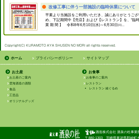
改修工事に伴う一部施設の臨時休業について
平素より当施設をご利用いただき、誠にありがとうござ
め、下記期間中【売店】および【レストラン】を、“臨時休
業 期 間 】 令和8年6月10日(水)～6月30日㈰...
ホーム
プライバシーポリシー
サイトマップ
お土産
お食事
お土産のご案内
お食事のご案内
雲海酒造の酒類
レストラン
レストラン 綾ぐるめ
食品
工芸品
オリジナルグッズ
酒造株式会社 酒泉の杜事業
〒880-1303 宮崎県東諸県郡綾町大字南俣180