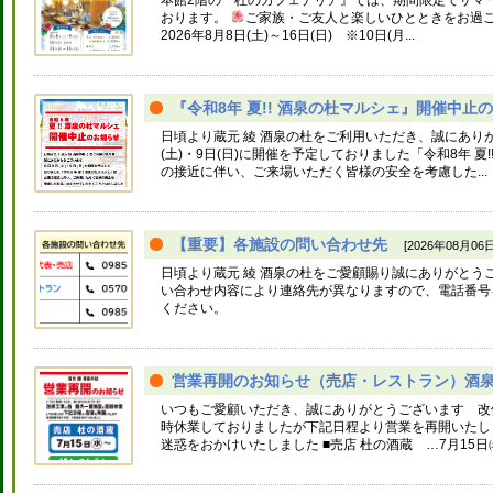
本館2階の『杜のカフェテリア』では、期間限定でサマ
おります。
ご家族・ご友人と楽しいひとときをお過
2026年8月8日(土)～16日(日) ※10日(月...
『令和8年 夏!! 酒泉の杜マルシェ』開催中止のお
日頃より蔵元 綾 酒泉の杜をご利用いただき、誠にありが
(土)・9日(日)に開催を予定しておりました「令和8年 夏
の接近に伴い、ご来場いただく皆様の安全を考慮した...
【重要】各施設の問い合わせ先
[2026年08月06日
日頃より蔵元 綾 酒泉の杜をご愛顧賜り誠にありがとう
い合わせ内容により連絡先が異なりますので、電話番号
ください。
営業再開のお知らせ（売店・レストラン）酒泉の
いつもご愛顧いただき、誠にありがとうございます 改
時休業しておりましたが下記日程より営業を再開いたし
迷惑をおかけいたしました ■売店 杜の酒蔵 …7月15日㈬.