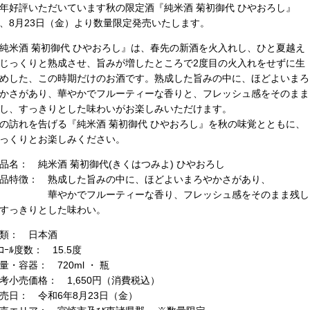
年好評いただいています秋の限定酒『純米酒 菊初御代 ひやおろし』
、8月23日（金）より数量限定発売いたします。
純米酒 菊初御代 ひやおろし』は、春先の新酒を火入れし、ひと夏越え
じっくりと熟成させ、旨みが増したところで2度目の火入れをせずに生
めした、この時期だけのお酒です。熟成した旨みの中に、ほどよいまろ
かさがあり、華やかでフルーティーな香りと、フレッシュ感をそのまま
し、すっきりとした味わいがお楽しみいただけます。
の訪れを告げる『純米酒 菊初御代 ひやおろし』を秋の味覚とともに、
っくりとお楽しみください。
品名： 純米酒 菊初御代(きくはつみよ) ひやおろし
品特徴： 熟成した旨みの中に、ほどよいまろやかさがあり、
華やかでフルーティーな香り、フレッシュ感をそのまま残し
すっきりとした味わい。
類： 日本酒
ﾙｺｰﾙ度数： 15.5度
量・容器： 720ml ・ 瓶
考小売価格： 1,650円（消費税込）
売日： 令和6年8月23日（金）