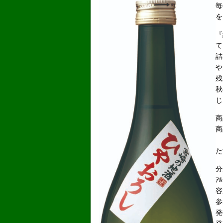
毎
を
『
て
詰
や
残
秋
じ
商
商
た
分
ｱ
容
参
発