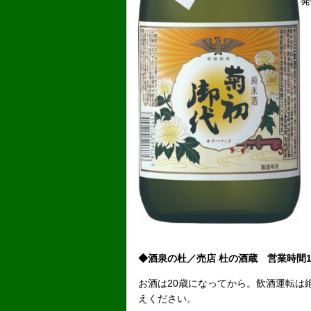
発
◆酒泉の杜／売店 杜の酒蔵 営業時間1
お酒は20歳になってから。飲酒運転は
えください。