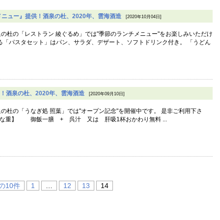
ニュー』提供！酒泉の杜、2020年、雲海酒造
[2020年10月04日]
泉の杜の「レストラン 綾ぐるめ」では"季節のランチメニュー"をお楽しみいただけ
べる「パスタセット」はパン、サラダ、デザート、ソフトドリンク付き。 「うどん
！酒泉の杜、2020年、雲海酒造
[2020年09月10日]
泉の杜の「うなぎ処 照葉」では"オープン記念"を開催中です。 是非ご利用下さ
【うな重】 御飯一膳 + 呉汁 又は 肝吸1杯おかわり無料 ...
の10件
1
…
12
13
14