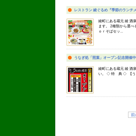
レストラン 綾ぐるめ『季節のランチメ
綾町にある蔵元 綾 酒
ます。 2種類から選
ｏｒそばセッ...
うなぎ処「照葉」オープン記念開催中
綾町にある蔵元 綾 酒
い。 ◇ 特 典 ◇ 
前