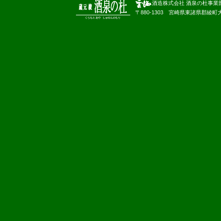
酒造株式会社 酒泉の杜事業
〒880-1303 宮崎県東諸県郡綾町大字南俣180