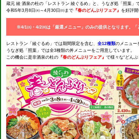
蔵元 綾 酒泉の杜の「レストラン 綾ぐるめ」と、うなぎ処「照葉」
令和5年3月8日㈬～4月30日㈰まで
『春のどんぶりフェア』
を好評開
※4/1㈯・4/2㈰は「厳選メニュー」のみの提供となります。
レストラン「綾ぐるめ」では期間限定を含む、
全12種類
のメニュー
うなぎ処「照葉」では全3種類の丼メニューをご用意しています。
この機会に是非酒泉の杜の
『春のどんぶりフェア』
で様々な“どんぶ