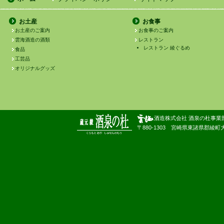
お土産
お食事
お土産のご案内
お食事のご案内
雲海酒造の酒類
レストラン
レストラン 綾ぐるめ
食品
工芸品
オリジナルグッズ
酒造株式会社 酒泉の杜事業
〒880-1303 宮崎県東諸県郡綾町大字南俣180