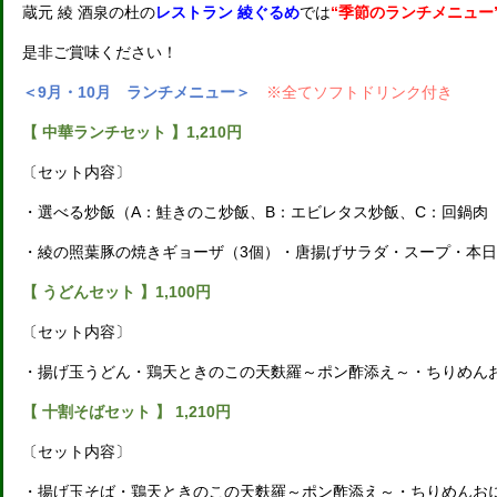
蔵元 綾 酒泉の杜の
レストラン 綾ぐるめ
では
“季節のランチメニュー
是非ご賞味ください！
＜9月・10月 ランチメニュー＞
※全てソフトドリンク付き
【 中華ランチセット 】1,210円
〔セット内容〕
・選べる炒飯（A：鮭きのこ炒飯、B：エビレタス炒飯、C：回鍋肉
・綾の照葉豚の焼きギョーザ（3個）・唐揚げサラダ・スープ・本
【 うどんセット 】1,100円
〔セット内容〕
・揚げ玉うどん・鶏天ときのこの天麩羅～ポン酢添え～・ちりめん
【 十割そばセット 】 1,210円
〔セット内容〕
・揚げ玉そば・鶏天ときのこの天麩羅～ポン酢添え～・ちりめんお