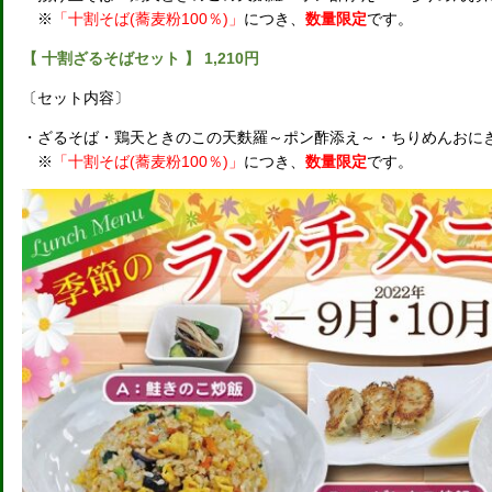
※
「十割そば(蕎麦粉100％)」
につき、
数量限定
です。
【 十割ざるそばセット 】 1,210円
〔セット内容〕
・ざるそば・鶏天ときのこの天麩羅～ポン酢添え～・ちりめんおに
※
「十割そば(蕎麦粉100％)」
につき、
数量限定
です。