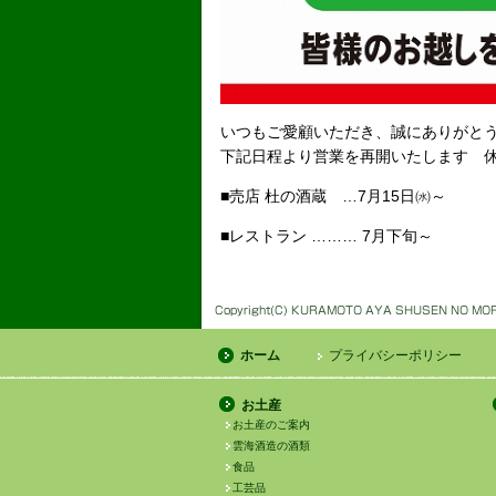
いつもご愛顧いただき、誠にありがと
下記日程より営業を再開いたします 
■売店 杜の酒蔵 …7月15日㈬～
■レストラン ……… 7月下旬～
ホーム
プライバシーポリシー
お土産
お土産のご案内
雲海酒造の酒類
食品
工芸品