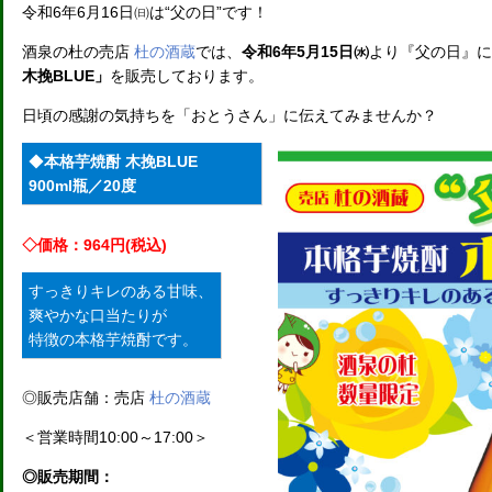
令和6年6月16日㈰は“父の日”です！
酒泉の杜の売店
杜の酒蔵
では、
令和6年5月15日㈬
より『父の日』に
木挽BLUE」
を販売しております。
日頃の感謝の気持ちを「おとうさん」に伝えてみませんか？
◆
本格芋焼酎 木挽BLUE
900ml瓶／20度
◇価格：964円(税込)
すっきりキレのある甘味、
爽やかな口当たりが
特徴の本格芋焼酎です。
◎販売店舗：売店
杜の酒蔵
＜営業時間10:00～17:00＞
◎販売期間：