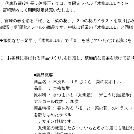
／代表取締役社長：佐藤正）では、春限定ラベル『木挽BLUEさくら・
次、宮崎県内にて期間限定発売いたします。
』は、宮崎の春を彩る「桜」と「菜の花」、２つの花のイラストを散りば
感漂う期間限定ラベルの商品です。中味は通常の『木挽BLUE』と同様
OP販促など一足早く『木挽BLUE』で「春」を感じていただける演出を
に、お客様に喜ばれる商品づくり｣を目指し、積極的な提案を続けて参
■商品概要
商品名 ： 木挽ＢＬＵＥ さくら・菜の花ボトル
品目 ： 本格焼酎
原材料 ： さつまいも（九州産）・米こうじ(国産米)
アルコール度数 ： 20度
商品特徴 ： 春を彩る「桜」と「菜の花」のイラスト
を散りばめたラベル
デザイン仕様です。
九州産の厳選したさつまいもと名水百選にも選ば