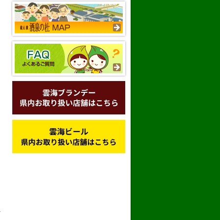
め
り
れ