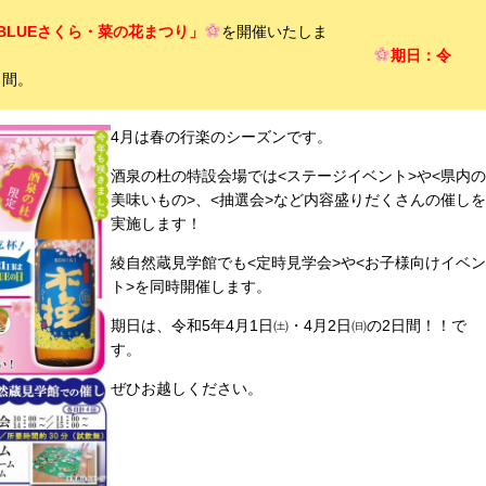
BLUEさくら・菜の花まつり」
を開催いたしま
す。
期日：令
日間。
4月は春の行楽のシーズンです。
酒泉の杜の特設会場では<ステージイベント>や<県内の
美味いもの>、<抽選会>など内容盛りだくさんの催しを
実施します！
綾自然蔵見学館でも<定時見学会>や<お子様向けイベン
ト>を同時開催します。
期日は、令和5年4月1日㈯・4月2日㈰の2日間！！で
す。
ぜひお越しください。