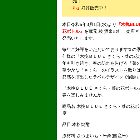
売！
ル」
好評販売中！
本日令和5年3月1日(水)より
『木挽BL
花ボトル
』
を蔵元 綾 酒泉の杜 売店 
発売いたします。
毎年ご好評をいただいております春の
仕様の『木挽ＢＬＵＥ さくら・菜の花
年も引き続き、春の訪れを告げる「菜
華やかな「さくら」のイラストを散り
節感を演出したラベルデザインで展開
『木挽ＢＬＵＥ さくら・菜の花ボトル
春を楽しみませんか。
商品名:木挽ＢＬＵＥ さくら・菜の花ボトル
度
品目:本格焼酎
原材料:さつまいも・米麹(国産米)