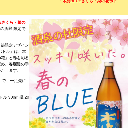
「木挽BLUEさくら・菜の花ボト
UEさくら・菜の
杜の酒蔵 限定で
季節限定デザイン
ボトル』は、本
の花」と春を彩る
ばめ、春爛漫の季
いたします。
』で、一足先に
 900ml瓶 20