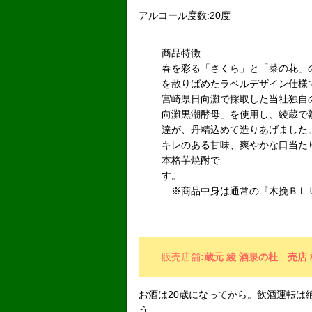
アルコール度数:20度
商品特徴:
春を彩る「さくら」と「菜の花」
を散りばめたラベルデザイン仕様
宮崎県日向灘で採取した当社独自
向灘黒潮酵母」を使用し、綾蔵で
達が、丹精込めて造りあげました
キレのある甘味、爽やかな口当た
本格芋焼酎で
す
※商品中身は通常の『木挽ＢＬ
販売店舗
:蔵元 綾 酒泉の杜 売店
お酒は20歳になってから。飲酒運転は
う。 お酒