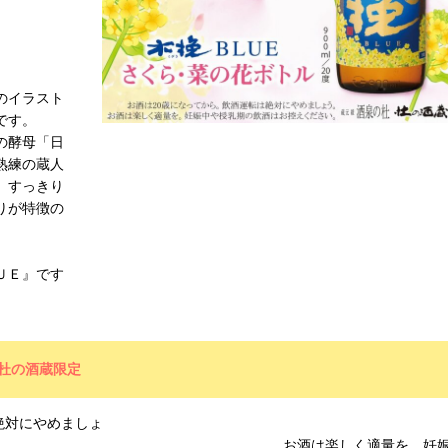
のイラスト
です。
の酵母「日
熟練の蔵人
。すっきり
りが特徴の
。
ＵＥ』です
 杜の酒蔵限定
絶対にやめましょ
は楽しく適量を。妊