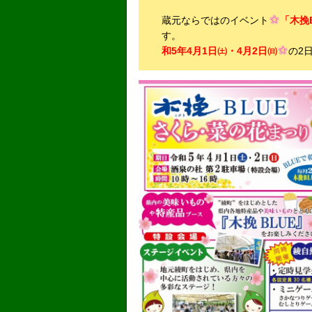
蔵元ならではのイベント
「木挽
和5年4月1日㈯・4月2日㈰
の2