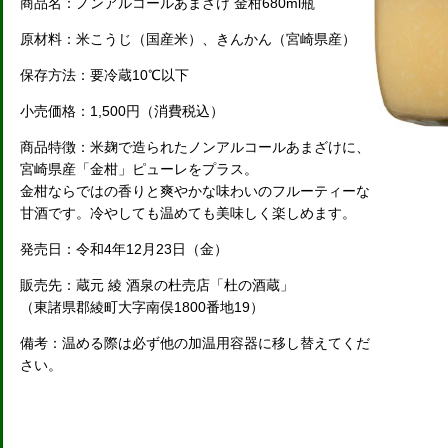
商品名：ノンアルコールあまざけ 金柑680ml瓶
原材料：米こうじ（国産米）、きんかん（宮崎県産）
保存方法：要冷蔵10℃以下
小売価格：1,500円（消費税込）
商品特徴：米麹で造られたノンアルコールあまざけに、
宮崎県産「金柑」ピューレをプラス。
金柑ならではの香りと爽やかな味わいのフルーティーな
甘酒です。冷やしても温めても美味しく楽しめます。
発売日：令和4年12月23日（金）
販売先：蔵元 綾 酒泉の杜売店「杜の酒蔵」
（東諸県郡綾町大字南俣1800番地19）
備考：温める際は必ず他の加温用容器に移し替えてくだ
さい。