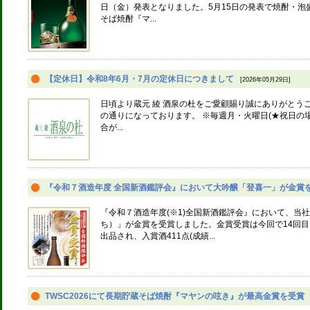
日（金）発表となりました。5月15日の発表で焼酎・
そば焼酎『マ...
【定休日】令和8年6月・7月の定休日につきまして
[2026年05月29日]
日頃より蔵元 綾 酒泉の杜をご愛顧賜り誠にありがとうご
の通りになっております。 ※毎週月・火曜日(★祝日
合が...
『令和７酒造年度 全国新酒鑑評会』において大吟醸「登喜一」が金賞
『令和７酒造年度(※1)全国新酒鑑評会』において、当
ち）」が金賞を受賞しました。金賞受賞は今回で14回目
出品され、入賞酒411点(成績...
TWSC2026にて長期貯蔵そば焼酎『マヤンの呟き』が最高金賞を受賞