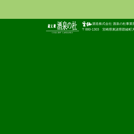
酒造株式会社 酒泉の杜事業
〒880-1303 宮崎県東諸県郡綾町大字南俣180