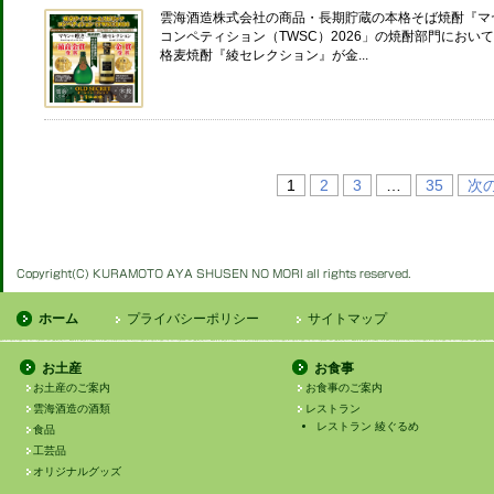
雲海酒造株式会社の商品・長期貯蔵の本格そば焼酎『マ
コンペティション（TWSC）2026」の焼酎部門にお
格麦焼酎『綾セレクション』が金...
1
2
3
…
35
次の
ホーム
プライバシーポリシー
サイトマップ
お土産
お食事
お土産のご案内
お食事のご案内
雲海酒造の酒類
レストラン
レストラン 綾ぐるめ
食品
工芸品
オリジナルグッズ